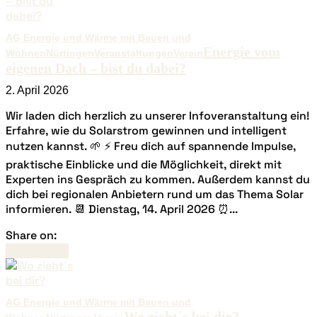
AG Energie und Wärme mit Bauen und
Energie vom
Wohnen
Nürtingen
Veranstaltungen
Verein
eigenen Dach – bist du dabei?
2. April 2026
Wir laden dich herzlich zu unserer Infoveranstaltung ein!
Erfahre, wie du Solarstrom gewinnen und intelligent
nutzen kannst. 🌱 ⚡️ Freu dich auf spannende Impulse,
praktische Einblicke und die Möglichkeit, direkt mit
Experten ins Gespräch zu kommen. Außerdem kannst du
dich bei regionalen Anbietern rund um das Thema Solar
informieren. 📆 Dienstag, 14. April 2026 ⏰...
Share on:
Read more
AG Energie und Wärme mit Bauen und
Wo zieht´s bei dir?