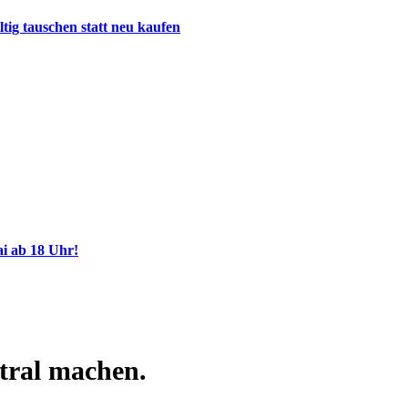
tig tauschen statt neu kaufen
i ab 18 Uhr!
ral machen.