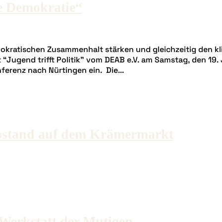
ge Demokratie“
mokratischen Zusammenhalt stärken und gleichzeitig den k
t “Jugend trifft Politik” vom DEAB e.V. am Samstag, den 19
erenz nach Nürtingen ein. Die...
ostand auf dem Krämermarkt
Werkstatt der Mutigen