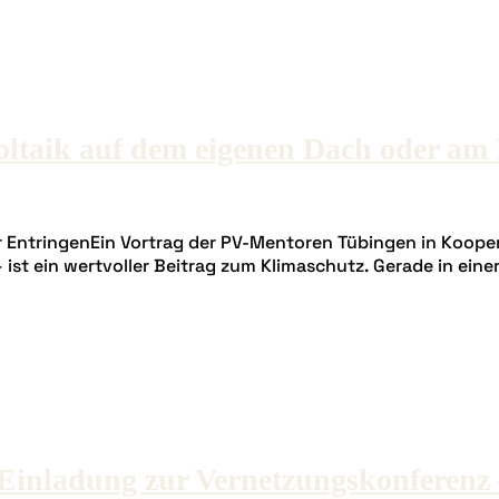
ltaik auf dem eigenen Dach oder am 
uer EntringenEin Vortrag der PV-Mentoren Tübingen in Koo
ist ein wertvoller Beitrag zum Klimaschutz. Gerade in ein
Einladung zur Vernetzungskonferenz 