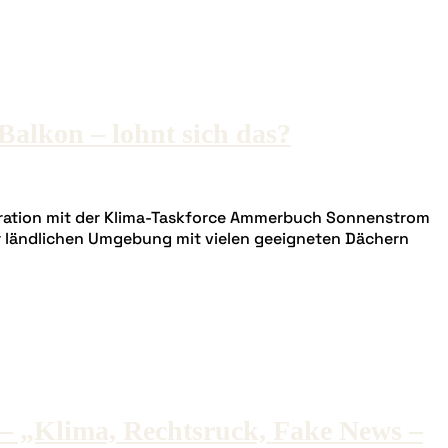
Balkon – lohnt sich das?
peration mit der Klima-Taskforce Ammerbuch Sonnenstrom
er ländlichen Umgebung mit vielen geeigneten Dächern
– „Klima, Rechtsruck, Fake News –