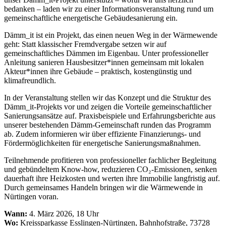
bedanken – laden wir zu einer Informationsveranstaltung rund um
gemeinschaftliche energetische Gebäudesanierung ein.
Dämm_it ist ein Projekt, das einen neuen Weg in der Wärmewende
geht: Statt klassischer Fremdvergabe setzen wir auf
gemeinschaftliches Dämmen im Eigenbau. Unter professioneller
Anleitung sanieren Hausbesitzer*innen
gemeinsam mit lokalen
Akteur*
innen ihre Gebäude – praktisch, kostengünstig und
klimafreundlich.
In der Veranstaltung stellen wir das Konzept und die Struktur des
Dämm_it-Projekts vor und zeigen die Vorteile gemeinschaftlicher
Sanierungsansätze auf. Praxisbeispiele und Erfahrungsberichte aus
unserer bestehenden Dämm-Gemeinschaft runden das Programm
ab. Zudem informieren wir über effiziente Finanzierungs- und
Fördermöglichkeiten für energetische Sanierungsmaßnahmen.
Teilnehmende profitieren von professioneller fachlicher Begleitung
und gebündeltem Know-how, reduzieren CO₂-Emissionen, senken
dauerhaft ihre Heizkosten und werten ihre Immobilie langfristig auf.
Durch gemeinsames Handeln bringen wir die Wärmewende in
Nürtingen voran.
Wann:
4. März 2026, 18 Uhr
Wo:
Kreissparkasse Esslingen-Nürtingen, Bahnhofstraße, 73728